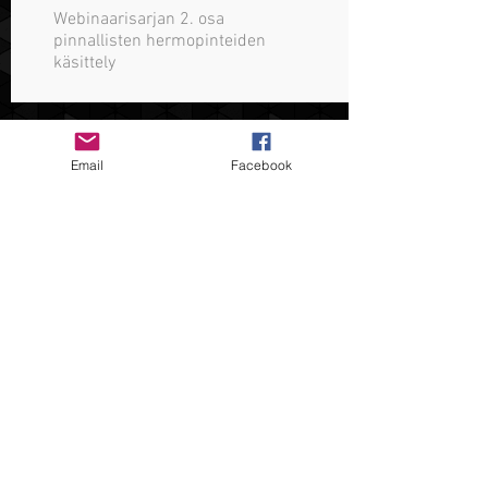
Webinaarisarjan 2. osa
pinnallisten hermopinteiden
käsittely
Email
Facebook
LIIKERADAT KUNTOON