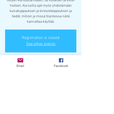
liittyen kuntouttamiseen, turvotuksen ja kivun
hoitoon. Kurssilla opit myös yhdistämään
kuivakuppauksen ja kinesioteippauksen ja
tiedät, milloin ja missä tilanteissa näitä
kannattaa käyttää.
Registration is closed
See other events
Paikka & aika
Email
Facebook
22.10.2022 klo 10.00 – 17.00
Nokia 22.10.2022. , 37100 Nokia, Finland
Jaa tämä tapahtuma