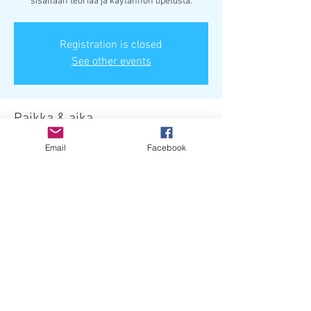
sisällään teoriaa ja käytännön opetusta.
Registration is closed
See other events
Paikka & aika
10.4.2022 klo 10.00 – 18.00
Email
Facebook
Jyväskylä 10.4.2022., 40100 Jyväskylä sub-
region, Finland
Jaa tämä tapahtuma