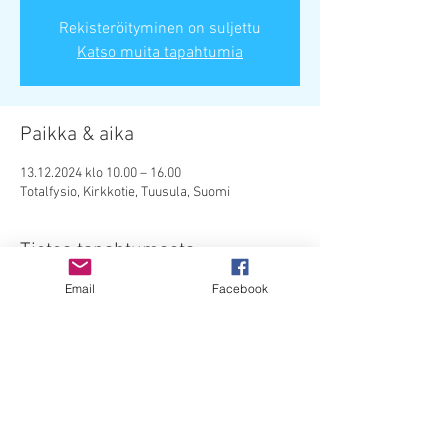
Rekisteröityminen on suljettu
Katso muita tapahtumia
Paikka & aika
13.12.2024 klo 10.00 – 16.00
Totalfysio, Kirkkotie, Tuusula, Suomi
Tietoa tapahtumasta
Email
Facebook
Kinesioteippauskurssi hyvinvointialan 
ammattilaisille ja alaa opiskeleville. Kurssi 
sopii myös valmentajille ja huoltajille.