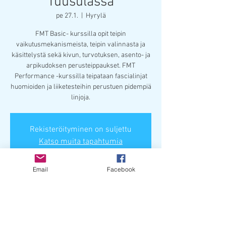
Tuusulassa
pe 27.1.
  |  
Hyrylä
FMT Basic- kurssilla opit teipin
vaikutusmekanismeista, teipin valinnasta ja
käsittelystä sekä kivun, turvotuksen, asento- ja
arpikudoksen perusteippaukset. FMT
Performance -kurssilla teipataan fascialinjat
huomioiden ja liiketesteihin perustuen pidempiä
linjoja.
Rekisteröityminen on suljettu
Katso muita tapahtumia
Email
Facebook
Paikka & aika
27.1.2023 klo 9.00 – 28.1.2023 klo 16.20
Hyrylä, Kirkkotie 51, 04310 Tuusula, Finland