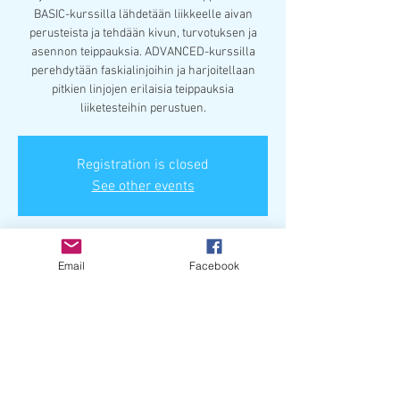
BASIC-kurssilla lähdetään liikkeelle aivan
perusteista ja tehdään kivun, turvotuksen ja
asennon teippauksia. ADVANCED-kurssilla
perehdytään faskialinjoihin ja harjoitellaan
pitkien linjojen erilaisia teippauksia
liiketesteihin perustuen.
Registration is closed
See other events
Paikka & aika
Email
Facebook
05.11.2022 klo 10.00 – 06.11.2022 klo 17.00
Nokia 5.-6.11.2022., Tanhuankatu 2, 37100 Nokia,
Finland