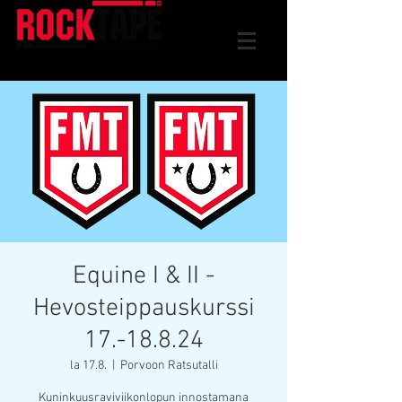
Equine I & II -
Hevosteippauskurssi
17.-18.8.24
la 17.8.
  |  
Porvoon Ratsutalli
Kuninkuusraviviikonlopun innostamana