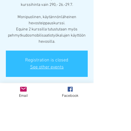
kurssihinta vain 290,- 26.-29.7.
Monipuolinen, käytännönläheinen
hevosteippauskurssi.
Equine 2 kurssilla tutustutaan myös
pehmytkudosmobilisaatiotyökalujen käyttöön
hevosilla.
Registration is closed
See other events
Paikka & aika
Email
Facebook
17.8.2024 klo 9.00 UTC+3 – 18.8.2024 klo 16.10
UTC+3
Porvoon Ratsutalli, Lapinniementie, 06100
Porvoo, Suomi