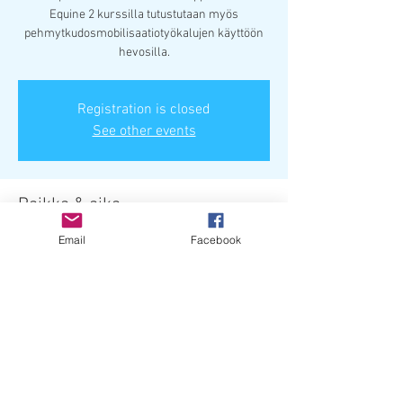
Equine 2 kurssilla tutustutaan myös
pehmytkudosmobilisaatiotyökalujen käyttöön
hevosilla.
Registration is closed
See other events
Paikka & aika
26.8.2023 klo 9.00 UTC+3 – 27.8.2023 klo 16.00
Email
Facebook
UTC+3
Porvoon Ratsutalli, Lapinniementie, 06100
Porvoo, Suomi
Jaa tämä tapahtuma