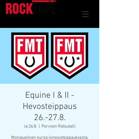
Equine I & II -
Hevosteippaus
26.-27.8.
la 26.8.
  |  
Porvoon Ratsutalli
Monipuolinen kurssi kinesioteippauksesta.