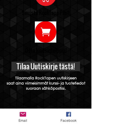
Sinusta RockTape Pro?
Osta kinesioteippiä!
Tilaa Uutiskirje tästä!
Tilaamalla RockTapen uutiskirjeen
saat aina viimeisimmät kurssi- ja tuotetiedot
suoraan sähköpostiisi.
Email
Facebook